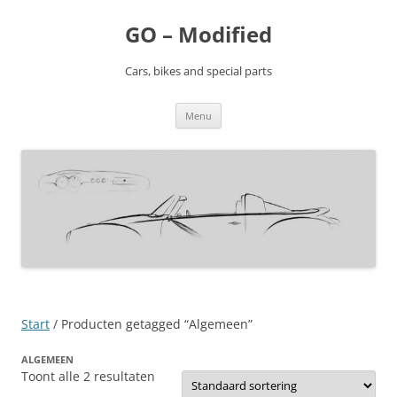
Ga
naar
GO – Modified
de
inhoud
Cars, bikes and special parts
Menu
Start
/ Producten getagged “Algemeen”
ALGEMEEN
Toont alle 2 resultaten