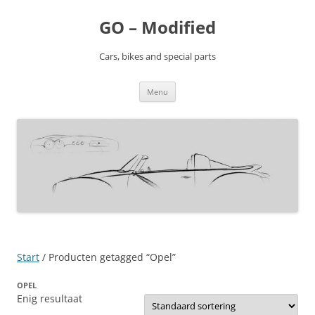
Ga
naar
GO – Modified
de
inhoud
Cars, bikes and special parts
Menu
Start
/ Producten getagged “Opel”
OPEL
Enig resultaat