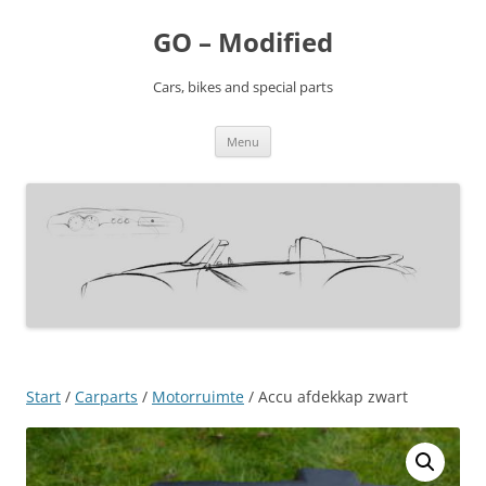
Ga
naar
GO – Modified
de
inhoud
Cars, bikes and special parts
Menu
Start
/
Carparts
/
Motorruimte
/ Accu afdekkap zwart