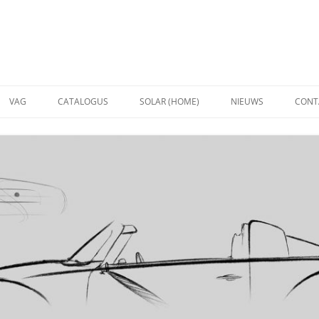
VAG
CATALOGUS
SOLAR (HOME)
NIEUWS
CONT
VW
ZONNEPANELEN
AUDI
BEVESTIGINGSMATERIAAL
SCHUIN
MONTA
OMVORMERS
PLAT D
CONTACT SOLAR
MONTA