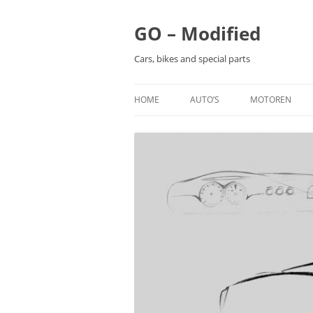
Ga
naar
de
GO – Modified
inhoud
Cars, bikes and special parts
HOME
AUTO’S
MOTOREN