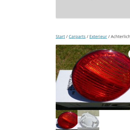
Start
/
Carparts
/
Exterieur
/ Achterlic