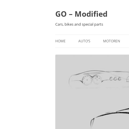
Ga
naar
de
GO – Modified
inhoud
Cars, bikes and special parts
HOME
AUTO’S
MOTOREN