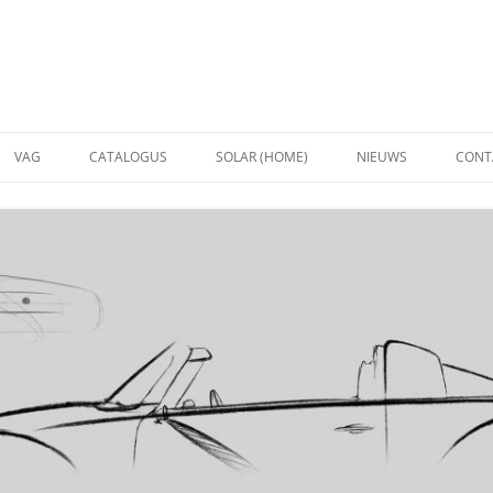
VAG
CATALOGUS
SOLAR (HOME)
NIEUWS
CONT
VW
ZONNEPANELEN
AUDI
BEVESTIGINGSMATERIAAL
SCHUIN
MONTA
OMVORMERS
PLAT D
CONTACT SOLAR
MONTA