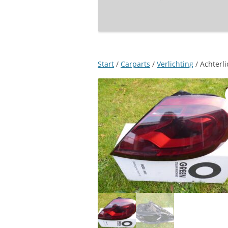
Start
/
Carparts
/
Verlichting
/ Achterli