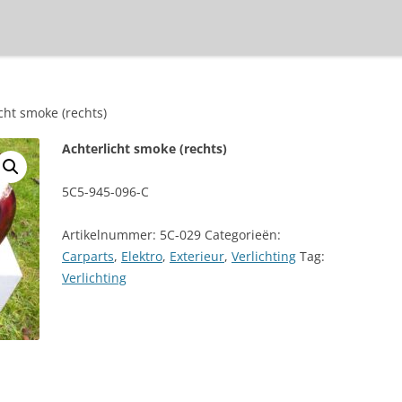
cht smoke (rechts)
Achterlicht smoke (rechts)
5C5-945-096-C
Artikelnummer:
5C-029
Categorieën:
Carparts
,
Elektro
,
Exterieur
,
Verlichting
Tag:
Verlichting