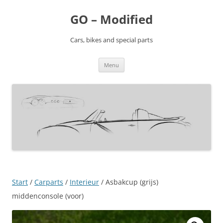
Ga
naar
GO – Modified
de
inhoud
Cars, bikes and special parts
Menu
Start
/
Carparts
/
Interieur
/ Asbakcup (grijs)
middenconsole (voor)