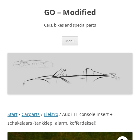
Ga
naar
GO – Modified
de
inhoud
Cars, bikes and special parts
Menu
Start
/
Carparts
/
Elektro
/ Audi TT console insert +
schakelaars (tankklep, alarm, kofferdeksel)