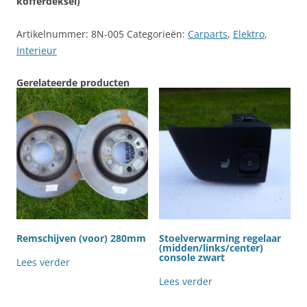
kofferdeksel)
Artikelnummer:
8N-005
Categorieën:
Carparts
,
Elektro
,
Interieur
Gerelateerde producten
Remschijven (voor) 280mm
Stoelverwarming regelaar
(midden/links/center)
console zwart
Lees verder
Lees verder