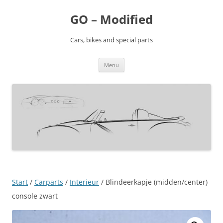
Ga
naar
GO – Modified
de
inhoud
Cars, bikes and special parts
Menu
Start
/
Carparts
/
Interieur
/ Blindeerkapje (midden/center)
console zwart