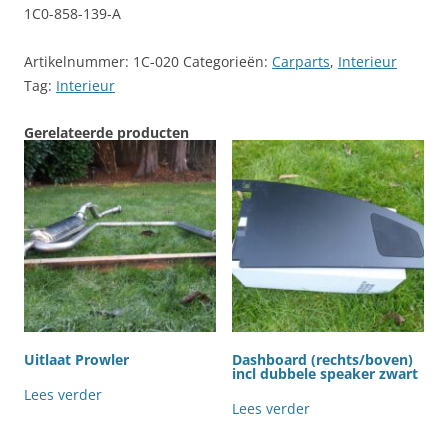
1C0-858-139-A
Artikelnummer:
1C-020
Categorieën:
Carparts
,
Interieur
Tag:
Interieur
Gerelateerde producten
Uitlaat Prowler
Dashboard (rechts/boven)
incl dubbele speaker zwart
Lees verder
Lees verder