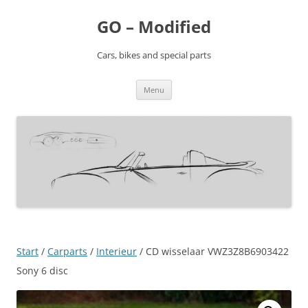
Ga
naar
GO – Modified
de
inhoud
Cars, bikes and special parts
Menu
Start
/
Carparts
/
Interieur
/ CD wisselaar VWZ3Z8B6903422
Sony 6 disc