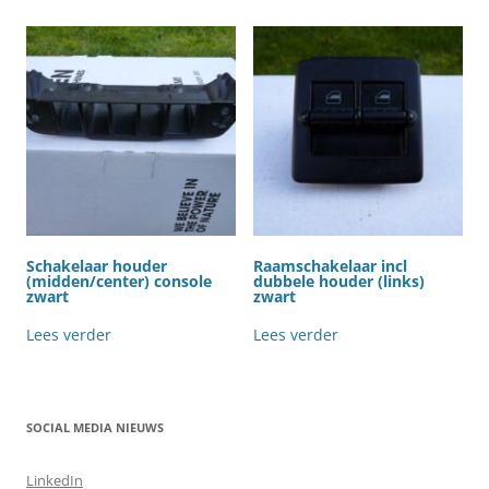
Schakelaar houder
Raamschakelaar incl
(midden/center) console
dubbele houder (links)
zwart
zwart
Lees verder
Lees verder
SOCIAL MEDIA NIEUWS
LinkedIn