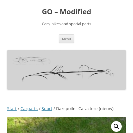
Ga
naar
GO – Modified
de
inhoud
Cars, bikes and special parts
Menu
Start
/
Carparts
/
Sport
/ Dakspoiler Caractere (nieuw)