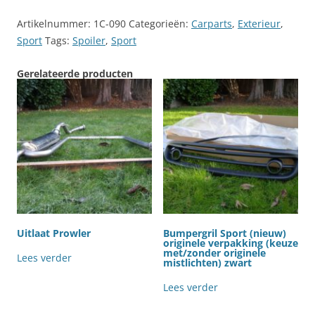
Artikelnummer:
1C-090
Categorieën:
Carparts
,
Exterieur
,
Sport
Tags:
Spoiler
,
Sport
Gerelateerde producten
Uitlaat Prowler
Bumpergril Sport (nieuw)
originele verpakking (keuze
met/zonder originele
Lees verder
mistlichten) zwart
Lees verder