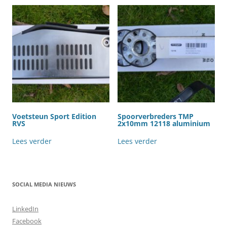
Voetsteun Sport Edition
Spoorverbreders TMP
RVS
2x10mm 12118 aluminium
Lees verder
Lees verder
SOCIAL MEDIA NIEUWS
LinkedIn
Facebook