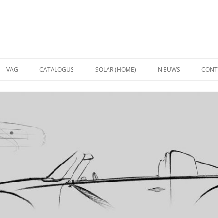
VAG
CATALOGUS
SOLAR (HOME)
NIEUWS
CONT
VW
ZONNEPANELEN
AUDI
BEVESTIGINGSMATERIAAL
SCHUIN
MONTA
OMVORMERS
PLAT D
CONTACT SOLAR
MONTA