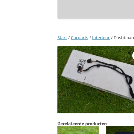
Start
/
Carparts
/
Interieur
/ Dashboard
Gerelateerde producten