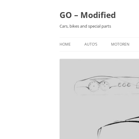
Ga
naar
de
GO – Modified
inhoud
Cars, bikes and special parts
HOME
AUTO’S
MOTOREN