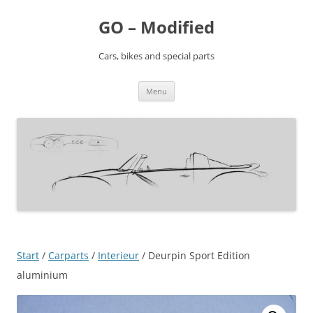
Ga
naar
GO – Modified
de
inhoud
Cars, bikes and special parts
Menu
Start
/
Carparts
/
Interieur
/ Deurpin Sport Edition
aluminium