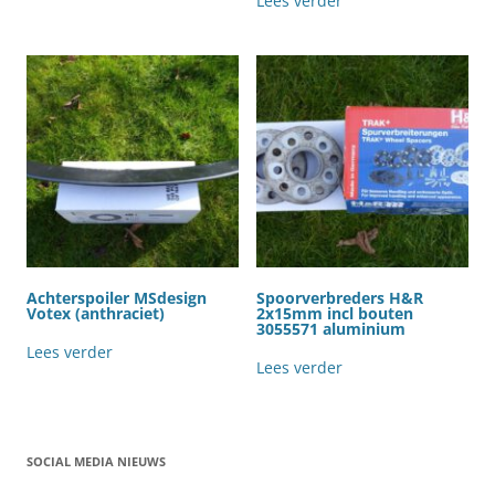
Lees verder
Achterspoiler MSdesign
Spoorverbreders H&R
Votex (anthraciet)
2x15mm incl bouten
3055571 aluminium
Lees verder
Lees verder
SOCIAL MEDIA NIEUWS