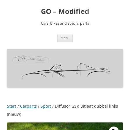
Ga
naar
GO – Modified
de
inhoud
Cars, bikes and special parts
Menu
Start
/
Carparts
/
Sport
/ Diffusor GSR uitlaat dubbel links
(nieuw)