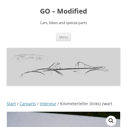
Ga
naar
GO – Modified
de
inhoud
Cars, bikes and special parts
Menu
Start
/
Carparts
/
Interieur
/ Kilometerteller (links) zwart