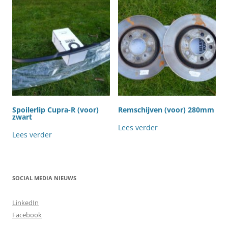
Spoilerlip Cupra-R (voor)
Remschijven (voor) 280mm
zwart
Lees verder
Lees verder
SOCIAL MEDIA NIEUWS
LinkedIn
Facebook