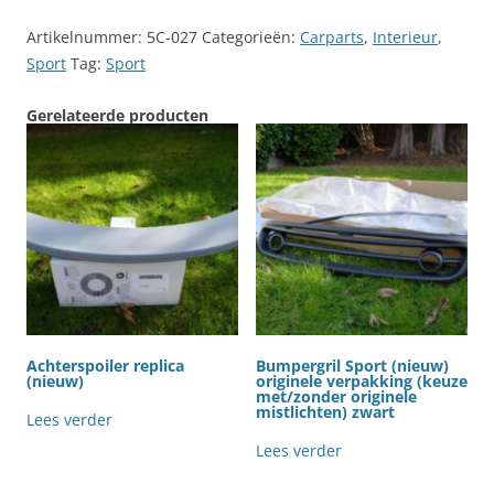
Artikelnummer:
5C-027
Categorieën:
Carparts
,
Interieur
,
Sport
Tag:
Sport
Gerelateerde producten
Achterspoiler replica
Bumpergril Sport (nieuw)
(nieuw)
originele verpakking (keuze
met/zonder originele
mistlichten) zwart
Lees verder
Lees verder