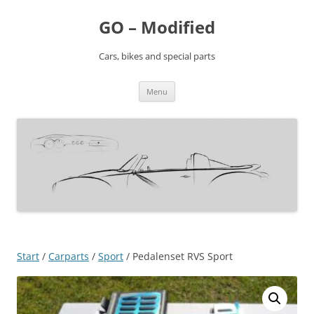
Ga
naar
GO – Modified
de
inhoud
Cars, bikes and special parts
Menu
Start
/
Carparts
/
Sport
/ Pedalenset RVS Sport