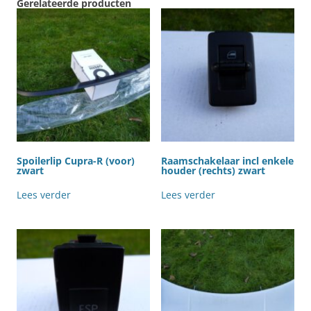
Gerelateerde producten
Spoilerlip Cupra-R (voor)
Raamschakelaar incl enkele
zwart
houder (rechts) zwart
Lees verder
Lees verder