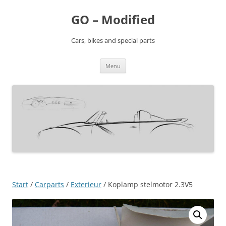
Ga
naar
GO – Modified
de
inhoud
Cars, bikes and special parts
Menu
Start
/
Carparts
/
Exterieur
/ Koplamp stelmotor 2.3V5