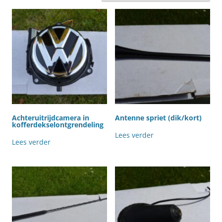
Achteruitrijdcamera in
Antenne spriet (dik/kort)
kofferdekselontgrendeling
Lees verder
Lees verder