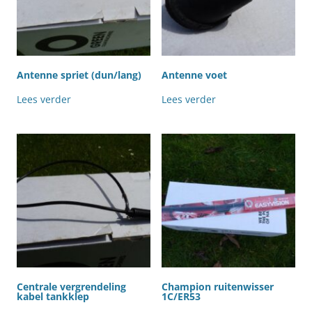
Antenne spriet (dun/lang)
Antenne voet
Lees verder
Lees verder
Centrale vergrendeling
Champion ruitenwisser
kabel tankklep
1C/ER53