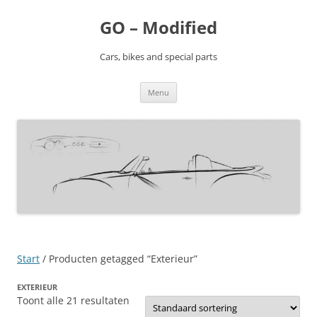
Ga
naar
GO – Modified
de
inhoud
Cars, bikes and special parts
Menu
Start
/ Producten getagged “Exterieur”
EXTERIEUR
Toont alle 21 resultaten