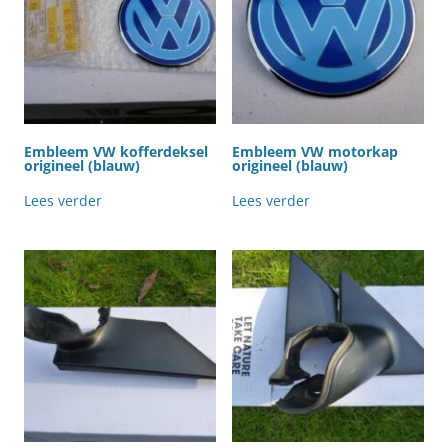
Embleem VW kofferdeksel
Embleem VW motorkap
origineel (blauw)
origineel (blauw)
Lees verder
Lees verder