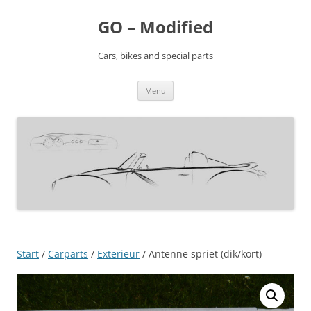
Ga
naar
GO – Modified
de
inhoud
Cars, bikes and special parts
Menu
Start
/
Carparts
/
Exterieur
/ Antenne spriet (dik/kort)