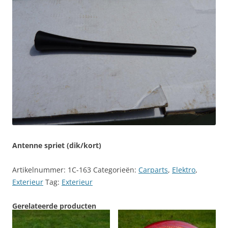
Antenne spriet (dik/kort)
Artikelnummer:
1C-163
Categorieën:
Carparts
,
Elektro
,
Exterieur
Tag:
Exterieur
Gerelateerde producten