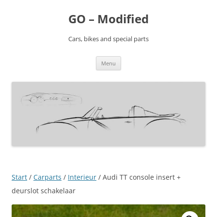
Ga
naar
GO – Modified
de
inhoud
Cars, bikes and special parts
Menu
Start
/
Carparts
/
Interieur
/ Audi TT console insert +
deurslot schakelaar