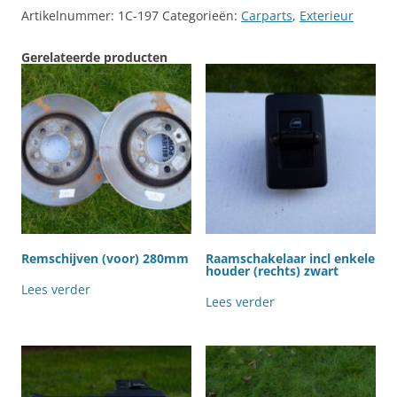
Artikelnummer:
1C-197
Categorieën:
Carparts
,
Exterieur
Gerelateerde producten
Remschijven (voor) 280mm
Raamschakelaar incl enkele
houder (rechts) zwart
Lees verder
Lees verder