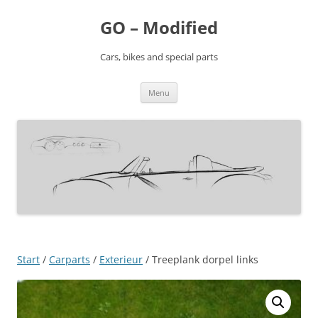
Ga
naar
GO – Modified
de
inhoud
Cars, bikes and special parts
Menu
Start
/
Carparts
/
Exterieur
/ Treeplank dorpel links