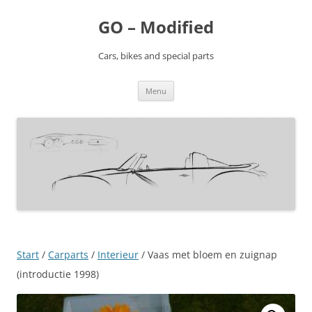
Ga
naar
GO – Modified
de
inhoud
Cars, bikes and special parts
Menu
Start
/
Carparts
/
Interieur
/ Vaas met bloem en zuignap
(introductie 1998)