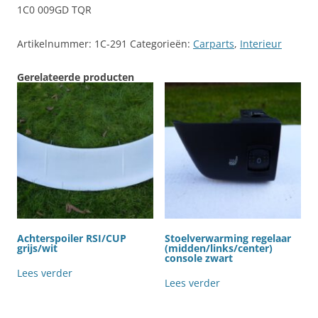
1C0 009GD TQR
Artikelnummer:
1C-291
Categorieën:
Carparts
,
Interieur
Gerelateerde producten
Achterspoiler RSI/CUP
Stoelverwarming regelaar
grijs/wit
(midden/links/center)
console zwart
Lees verder
Lees verder