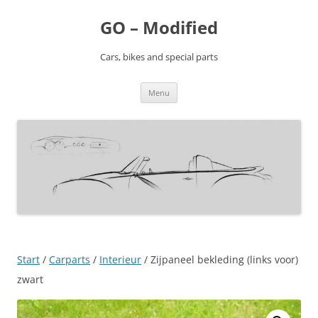
Ga
naar
GO – Modified
de
inhoud
Cars, bikes and special parts
Menu
Start
/
Carparts
/
Interieur
/ Zijpaneel bekleding (links voor)
zwart